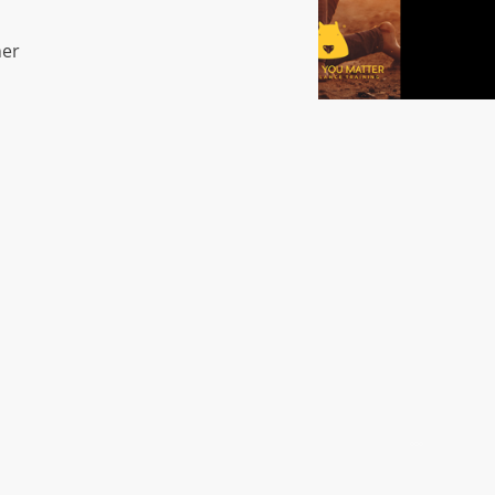
ner
Home
Über mich
Merch-Shop